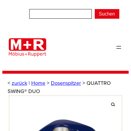
Zum
Inhalt
Suchen
springen
<
zurück
|
Home
>
Dosenspitzer
> QUATTRO
SWING® DUO