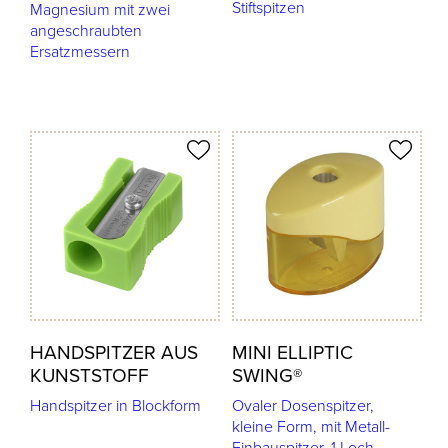
Stiftspitzen
Magnesium mit zwei
angeschraubten
Ersatzmessern
odukt merken
Produkt merken
HANDSPITZER AUS
MINI ELLIPTIC
KUNSTSTOFF
SWING®
Handspitzer in Blockform
Ovaler Dosenspitzer,
kleine Form, mit Metall-
Einbauspitzer, 1 Loch