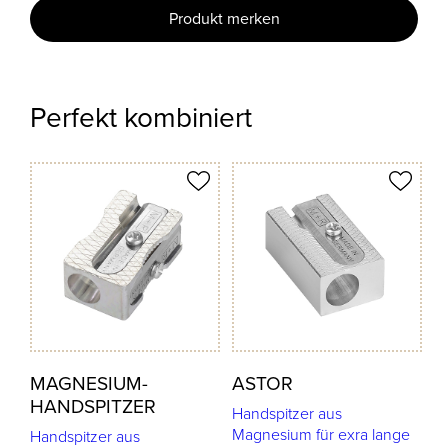
Produkt merken
Perfekt kombiniert
odukt merken
Produkt merken
MAGNESIUM-
ASTOR
HANDSPITZER
Handspitzer aus
Magnesium für exra lange
Handspitzer aus