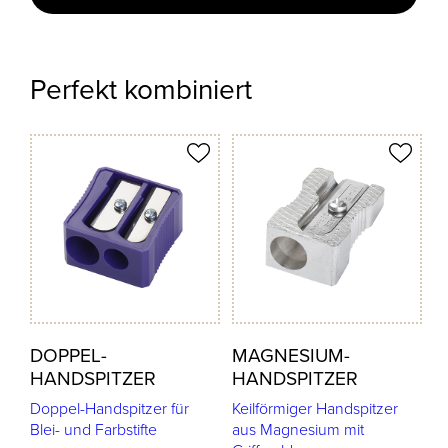
Perfekt kombiniert
odukt merken
Produkt merken
DOPPEL-
MAGNESIUM-
HANDSPITZER
HANDSPITZER
Doppel-Handspitzer für
Keilförmiger Handspitzer
Blei- und Farbstifte
aus Magnesium mit