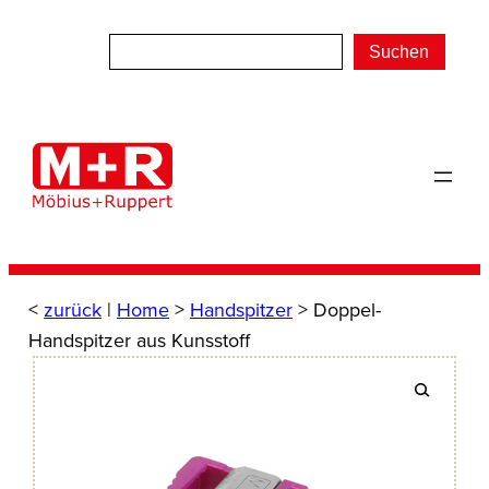
Zum
Inhalt
Suchen
springen
<
zurück
|
Home
>
Handspitzer
> Doppel-
Handspitzer aus Kunsstoff