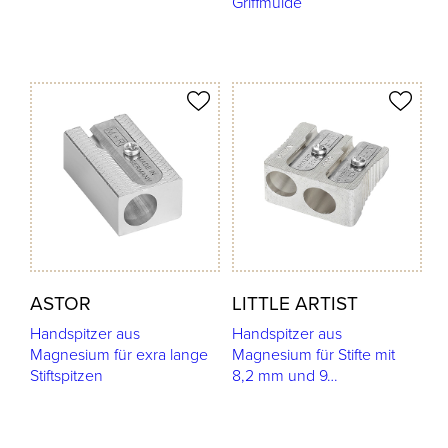
Griffmulde
odukt merken
Produkt merken
ASTOR
LITTLE ARTIST
Handspitzer aus
Handspitzer aus
Magnesium für exra lange
Magnesium für Stifte mit
Stiftspitzen
8,2 mm und 9…