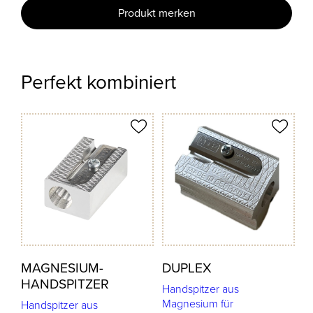
Produkt merken
Perfekt kombiniert
odukt merken
Produkt merken
MAGNESIUM-
DUPLEX
HANDSPITZER
Handspitzer aus
Magnesium für
Handspitzer aus