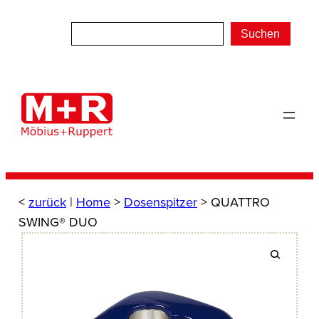
Zum
Inhalt
Suchen
springen
<
zurück
|
Home
>
Dosenspitzer
> QUATTRO
SWING® DUO