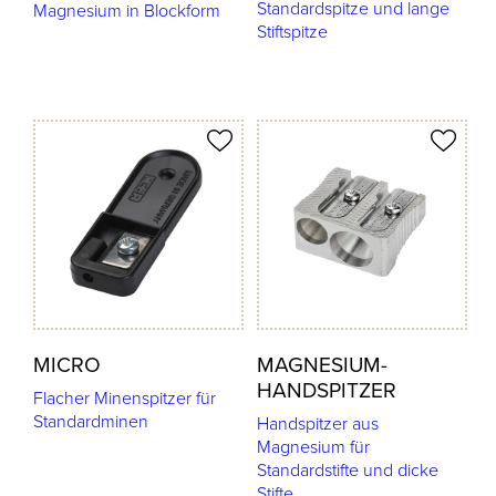
Standardspitze und lange
Magnesium in Blockform
Stiftspitze
odukt merken
Produkt merken
MICRO
MAGNESIUM-
HANDSPITZER
Flacher Minenspitzer für
Standardminen
Handspitzer aus
Magnesium für
Standardstifte und dicke
Stifte