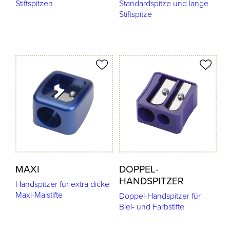
Stiftspitzen
Standardspitze und lange
Stiftspitze
odukt merken
Produkt merken
MAXI
DOPPEL-
HANDSPITZER
Handspitzer für extra dicke
Maxi-Malstifte
Doppel-Handspitzer für
Blei- und Farbstifte