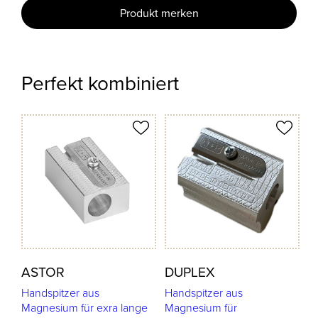
Produkt merken
Perfekt kombiniert
odukt merken
Produkt merken
ASTOR
DUPLEX
Handspitzer aus
Handspitzer aus
Magnesium für exra lange
Magnesium für