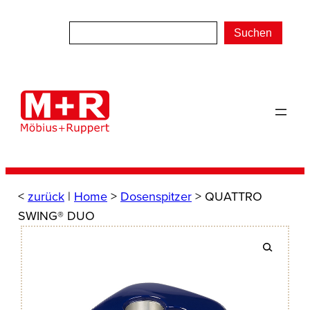
Zum
Inhalt
Suchen
springen
<
zurück
|
Home
>
Dosenspitzer
> QUATTRO
SWING® DUO