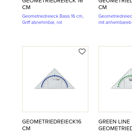
GEOMETRIEDREIECK 16
GEOMETRIED
CM
CM
Geometriedreieck Basis 16 cm,
Geometriedreiec
Griff abnehmbar, rot
mit anhembareb G
Produkt merken
Produkt merken
GEOMETRIEDREIECK16
GREEN LINE
CM
GEOMETRIED