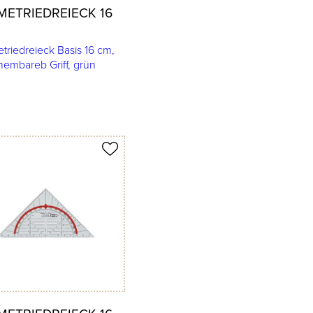
ETRIEDREIECK 16
riedreieck Basis 16 cm,
hembareb Griff, grün
merken