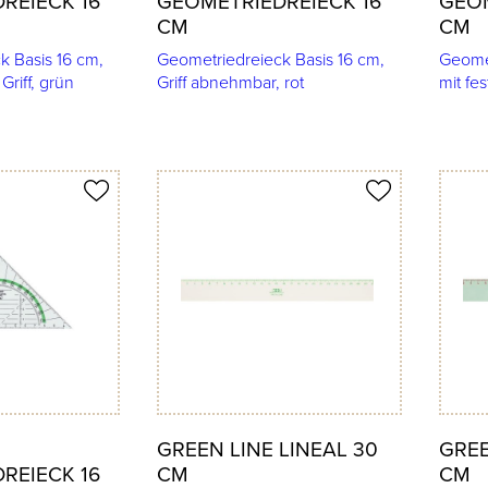
REIECK 16
GEOMETRIEDREIECK 16
GEOM
CM
CM
k Basis 16 cm,
Geometriedreieck Basis 16 cm,
Geomet
riff, grün
Griff abnehmbar, rot
mit fes
Produkt merken
Produkt 
GREEN LINE LINEAL 30
GREE
REIECK 16
CM
CM