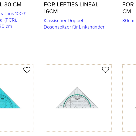
L 30 CM
FOR LEFTIES LINEAL
FOR 
16CM
CM
neal aus 100%
al (PCR),
Klassischer Doppel-
30cm-L
 30 cm
Dosenspitzer für Linkshänder
Produkt merken
Produkt 