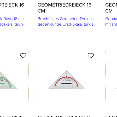
REIECK 16
GEOMETRIEDREIECK 16
GEOM
CM
CM
k Basis 16 cm,
Bruchfestes Geometrie-Dreieck,
Geomet
dskala, grün-
gegenläufige Grad-Skala, türkis
mit an
Produkt merken
Produkt 