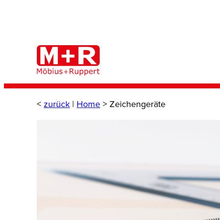
Zum
Inhalt
springen
<
zurück
|
Home
>
Zeichengeräte