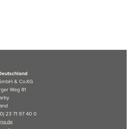
Deutschland
GmbH & Co.KG
rger Weg 81
arby
land
(0) 23 71 97 40 0
na.de