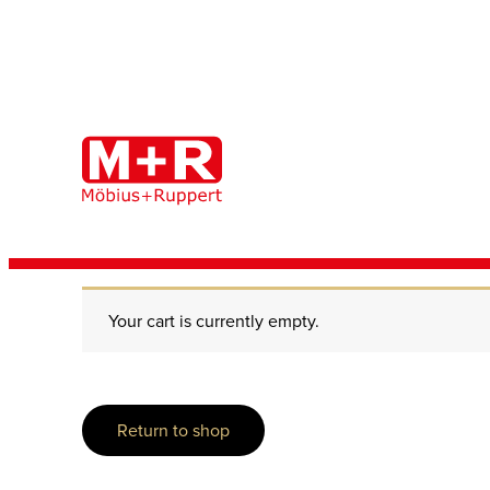
Zum
Inhalt
springen
Your cart is currently empty.
Return to shop