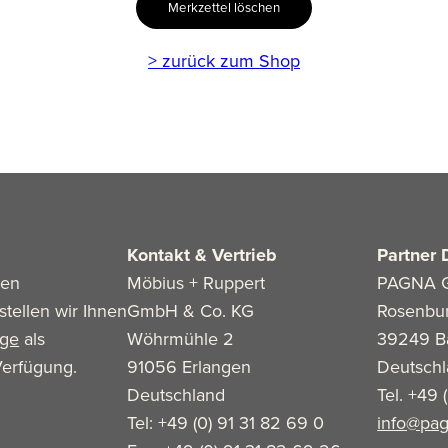
Merkzettel löschen
> zurück zum Shop
Kontakt & Vertrieb
Partner 
len
Möbius + Ruppert
PAGNA 
stellen wir Ihnen
GmbH & Co. KG
Rosenbu
age
als
Wöhrmühle 2
39249 B
erfügung.
91056 Erlangen
Deutsch
Deutschland
Tel. +49 
Tel: +49 (0) 91 31 82 69 0
info@pag