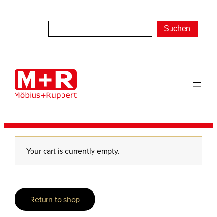
Zum
Inhalt
Suchen
springen
Your cart is currently empty.
Return to shop