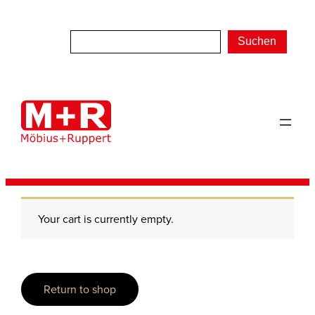
Zum
Inhalt
Suchen
springen
Your cart is currently empty.
Return to shop