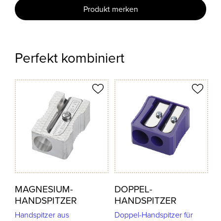
Produkt merken
Perfekt kombiniert
odukt merken
Produkt merken
MAGNESIUM-
DOPPEL-
HANDSPITZER
HANDSPITZER
Handspitzer aus
Doppel-Handspitzer für