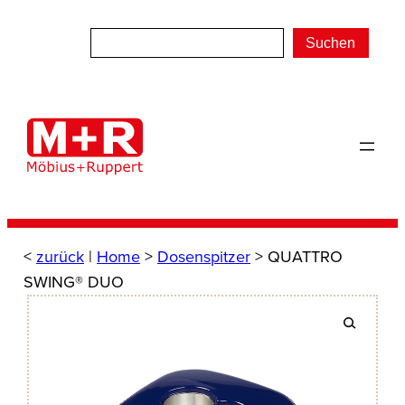
Zum
Inhalt
Suchen
springen
<
zurück
|
Home
>
Dosenspitzer
> QUATTRO
SWING® DUO