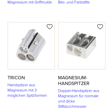
Magnesium mit Griffmulde
Blei- und Farbstifte
odukt merken
Produkt merken
TRICON
MAGNESIUM-
HANDSPITZER
Handspitzer aus
Magnesium mit 3
Doppel-Handspitzer aus
möglichen Spitzformen
Magnesium für normale
und dicke
Stiftdurchmesser