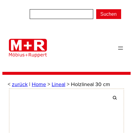
Zum
Inhalt
Suchen
springen
<
zurück
|
Home
>
Lineal
> Holzlineal 30 cm