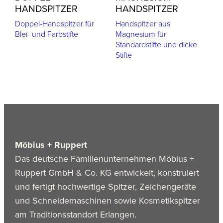
HANDSPITZER
HANDSPITZER
Doppel-Handspitzer für
Handspitzer aus
Blei- und Farbstifte
Magnesium für
Standardstifte und dicke
Stifte
Möbius + Ruppert
Das deutsche Familienunternehmen Möbius +
Ruppert GmbH & Co. KG entwickelt, konstruiert
und fertigt hochwertige Spitzer, Zeichengeräte
und Schneidemaschinen sowie Kosmetikspitzer
am Traditionsstandort Erlangen.