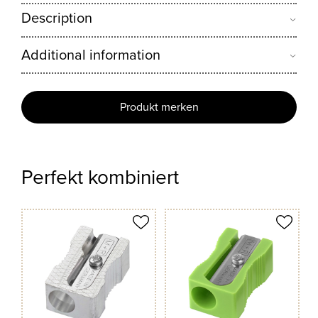
Description
Additional information
Produkt merken
Perfekt kombiniert
odukt merken
Produkt merken