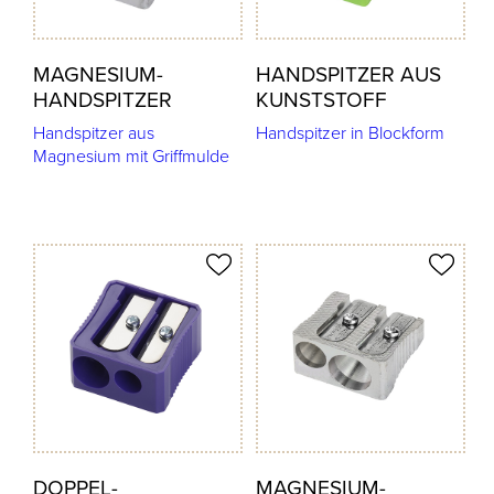
MAGNESIUM-
HANDSPITZER AUS
HANDSPITZER
KUNSTSTOFF
Handspitzer aus
Handspitzer in Blockform
Magnesium mit Griffmulde
odukt merken
Produkt merken
DOPPEL-
MAGNESIUM-