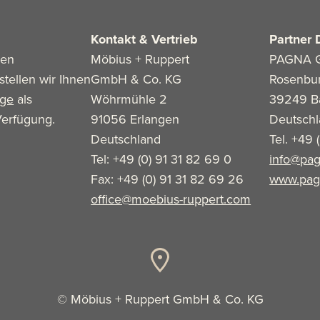
Kontakt & Vertrieb
Partner 
len
Möbius + Ruppert
PAGNA 
stellen wir Ihnen
GmbH & Co. KG
Rosenbu
age
als
Wöhrmühle 2
39249 B
erfügung.
91056 Erlangen
Deutsch
Deutschland
Tel. +49 
Tel: +49 (0) 91 31 82 69 0
info@pag
Fax: +49 (0) 91 31 82 69 26
www.pag
office@moebius-ruppert.com
© Möbius + Ruppert GmbH & Co. KG