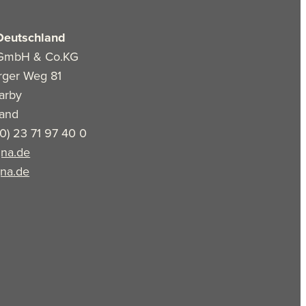
Deutschland
GmbH & Co.KG
rger Weg 81
arby
land
(0) 23 71 97 40 0
na.de
na.de