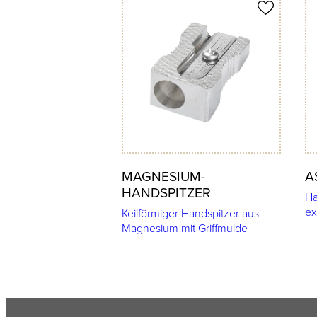
Produkt merken
Prod
MAGNESIUM-
A
HANDSPITZER
Ha
ex
Keilförmiger Handspitzer aus
Magnesium mit Griffmulde