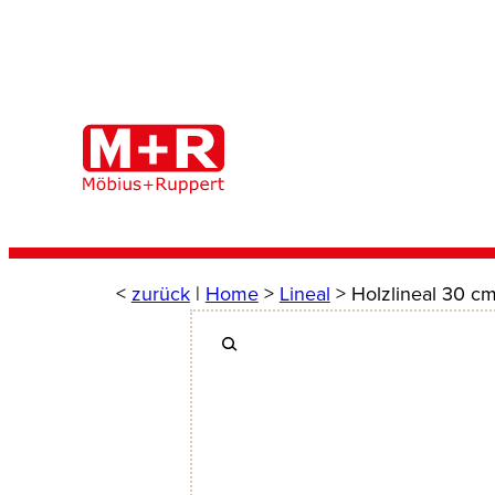
Zum
Inhalt
springen
<
zurück
|
Home
>
Lineal
> Holzlineal 30 c