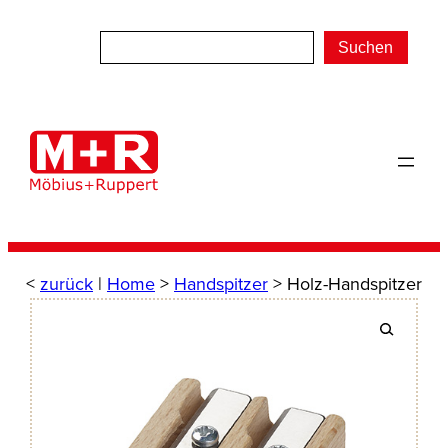
Zum
Inhalt
Suchen
springen
<
zurück
|
Home
>
Handspitzer
> Holz-Handspitzer