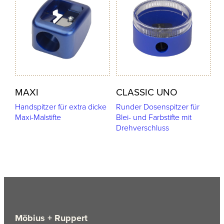
MAXI
CLASSIC UNO
Handspitzer für extra dicke
Runder Dosenspitzer für
Maxi-Malstifte
Blei- und Farbstifte mit
Drehverschluss
Möbius + Ruppert