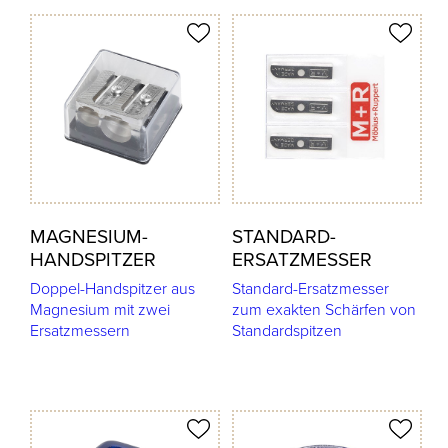
odukt merken
Produkt merken
MAGNESIUM-
STANDARD-
HANDSPITZER
ERSATZMESSER
Doppel-Handspitzer aus
Standard-Ersatzmesser
Magnesium mit zwei
zum exakten Schärfen von
Ersatzmessern
Standardspitzen
odukt merken
Produkt merken