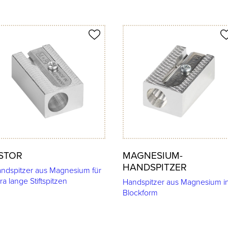
ukt merken
Produkt merken
STOR
MAGNESIUM-
HANDSPITZER
ndspitzer aus Magnesium für
ra lange Stiftspitzen
Handspitzer aus Magnesium i
Blockform