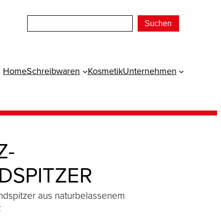
Suchen
Home
Schreibwaren
Kosmetik
Unternehmen
Z-
DSPITZER
dspitzer aus naturbelassenem
z