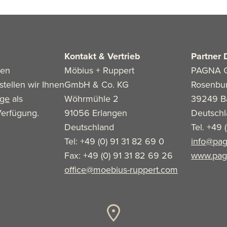
Kontakt & Vertrieb
Partner 
len
Möbius + Ruppert
PAGNA 
stellen wir Ihnen
GmbH & Co. KG
Rosenbu
age
als
Wöhrmühle 2
39249 B
erfügung.
91056 Erlangen
Deutsch
Deutschland
Tel. +49 
Tel: +49 (0) 91 31 82 69 0
info@pag
Fax: +49 (0) 91 31 82 69 26
www.pag
office@moebius-ruppert.com