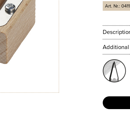
Art. Nr.:
041
Descriptio
Additional