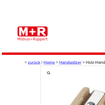
Zum
Inhalt
springen
<
zurück
|
Home
>
Handspitzer
> Holz-Hand