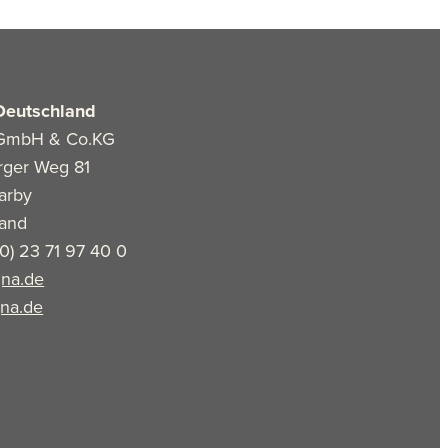
Deutschland
GmbH & Co.KG
rger Weg 81
arby
land
(0) 23 71 97 40 0
na.de
na.de