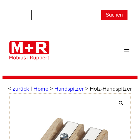
Zum
Inhalt
Suchen
springen
<
zurück
|
Home
>
Handspitzer
> Holz-Handspitzer