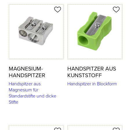
odukt merken
Produkt merken
MAGNESIUM-
HANDSPITZER AUS
HANDSPITZER
KUNSTSTOFF
Handspitzer aus
Handspitzer in Blockform
Magnesium für
Standardstifte und dicke
Stifte