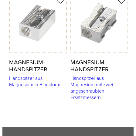
odukt merken
Produkt merken
MAGNESIUM-
MAGNESIUM-
HANDSPITZER
HANDSPITZER
Handspitzer aus
Handspitzer aus
Magnesium in Blockform
Magnesium mit zwei
angeschraubten
Ersatzmessern