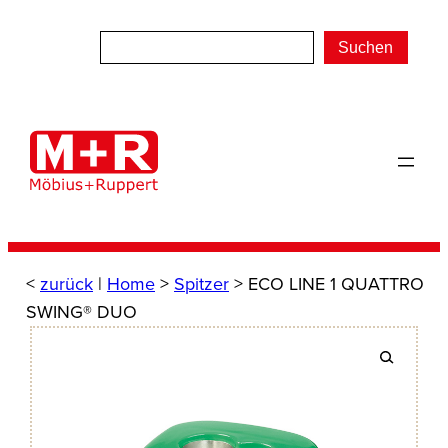
Zum
Inhalt
Suchen
springen
<
zurück
|
Home
>
Spitzer
> ECO LINE 1 QUATTRO
SWING® DUO