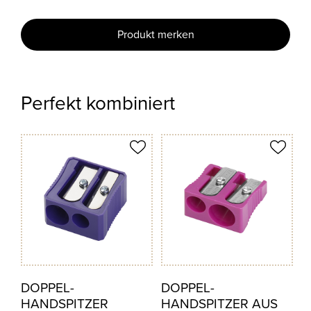
Produkt merken
Perfekt kombiniert
odukt merken
Produkt merken
DOPPEL-
DOPPEL-
HANDSPITZER
HANDSPITZER AUS