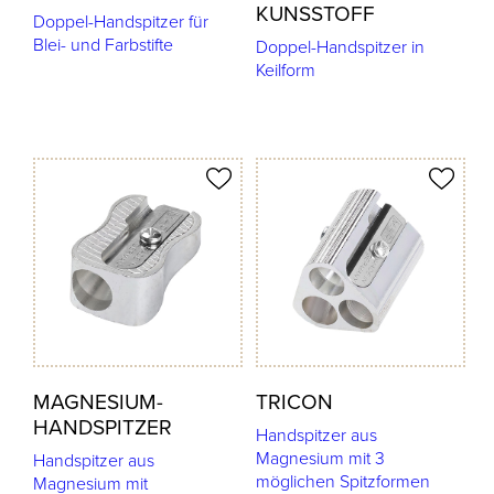
KUNSSTOFF
Doppel-Handspitzer für
Blei- und Farbstifte
Doppel-Handspitzer in
Keilform
odukt merken
Produkt merken
MAGNESIUM-
TRICON
HANDSPITZER
Handspitzer aus
Magnesium mit 3
Handspitzer aus
möglichen Spitzformen
Magnesium mit