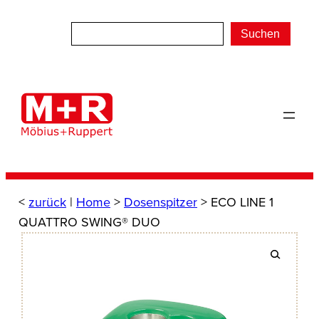
Zum
Inhalt
Suchen
springen
<
zurück
|
Home
>
Dosenspitzer
> ECO LINE 1
QUATTRO SWING® DUO