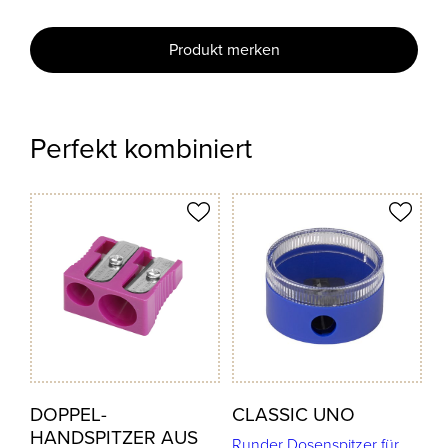
Produkt merken
Perfekt kombiniert
odukt merken
Produkt merken
DOPPEL-
CLASSIC UNO
HANDSPITZER AUS
Runder Dosenspitzer für