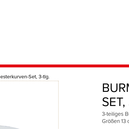
sterkurven-Set, 3-tlg.
BUR
SET,
3-teiliges 
Größen 13 