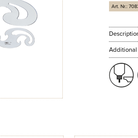
Art. Nr.:
708
Descriptio
Additional