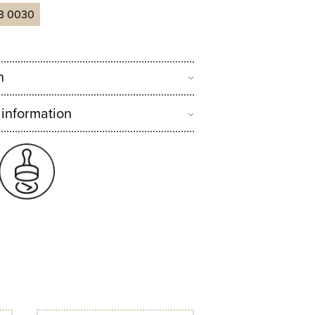
3 0030
n
 information