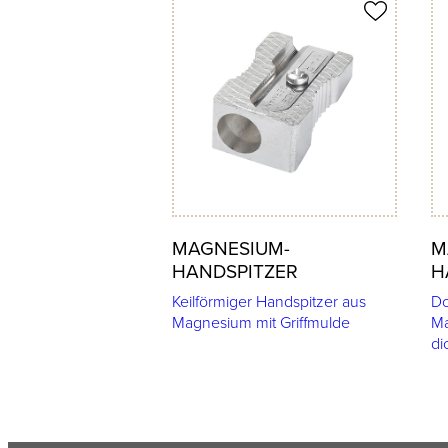
Produkt merken
Prod
MAGNESIUM-
M
HANDSPITZER
H
Keilförmiger Handspitzer aus
Do
Magnesium mit Griffmulde
Ma
di