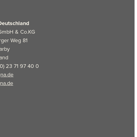
Deutschland
GmbH & Co.KG
rger Weg 81
arby
land
(0) 23 71 97 40 0
na.de
na.de