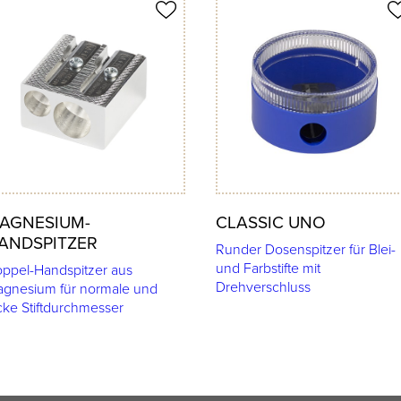
ukt merken
Produkt merken
AGNESIUM-
CLASSIC UNO
ANDSPITZER
Runder Dosenspitzer für Blei-
und Farbstifte mit
ppel-Handspitzer aus
Drehverschluss
gnesium für normale und
cke Stiftdurchmesser