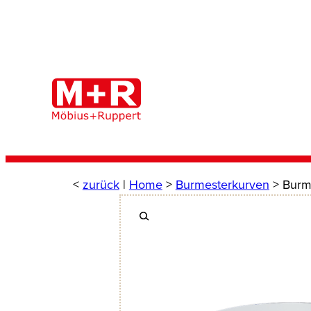
Zum
Inhalt
springen
<
zurück
|
Home
>
Burmesterkurven
> Burme