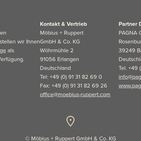
Kontakt & Vertrieb
Partner 
len
Möbius + Ruppert
PAGNA 
stellen wir Ihnen
GmbH & Co. KG
Rosenbu
age
als
Wöhrmühle 2
39249 B
erfügung.
91056 Erlangen
Deutsch
Deutschland
Tel. +49 
Tel: +49 (0) 91 31 82 69 0
info@pag
Fax: +49 (0) 91 31 82 69 26
www.pag
office@moebius-ruppert.com
© Möbius + Ruppert GmbH & Co. KG