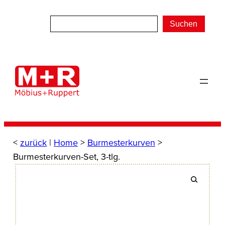
Zum
Inhalt
Suchen
springen
<
zurück
|
Home
>
Burmesterkurven
>
Burmesterkurven-Set, 3-tlg.