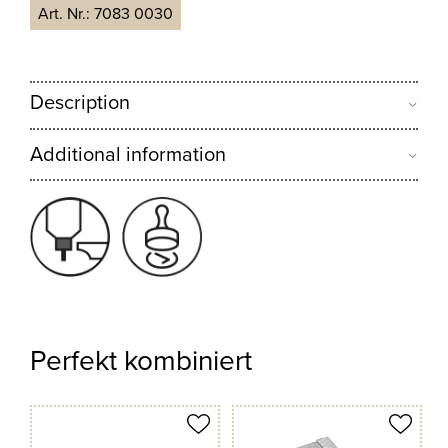
Art. Nr.:
7083 0030
Description
Additional information
Perfekt kombiniert
odukt merken
Produkt merken