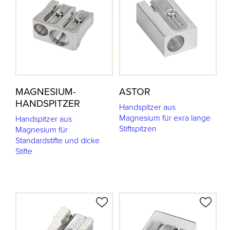
MAGNESIUM-
ASTOR
HANDSPITZER
Handspitzer aus
Magnesium für exra lange
Handspitzer aus
Stiftspitzen
Magnesium für
Standardstifte und dicke
Stifte
odukt merken
Produkt merken