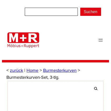
Zum
Inhalt
Suchen
springen
<
zurück
|
Home
>
Burmesterkurven
>
Burmesterkurven-Set, 3-tlg.