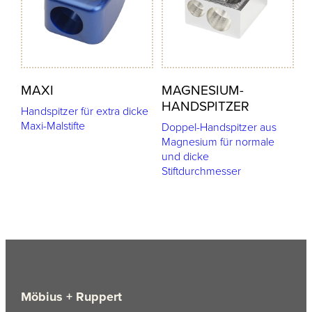
MAXI
MAGNESIUM-
HANDSPITZER
Handspitzer für extra dicke
Maxi-Malstifte
Doppel-Handspitzer aus
Magnesium für normale
und dicke
Stiftdurchmesser
Möbius + Ruppert