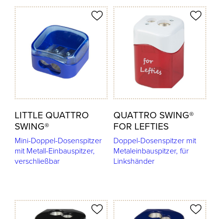
odukt merken
Produkt merken
LITTLE QUATTRO
QUATTRO SWING®
SWING®
FOR LEFTIES
Mini-Doppel-Dosenspitzer
Doppel-Dosenspitzer mit
mit Metall-Einbauspitzer,
Metaleinbauspitzer, für
verschließbar
Linkshänder
odukt merken
Produkt merken