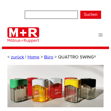
Zum
Inhalt
Suchen
springen
<
zurück
|
Home
>
Büro
>
QUATTRO SWING®