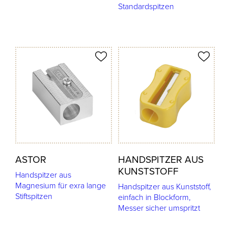
Standardspitzen
odukt merken
Produkt merken
ASTOR
HANDSPITZER AUS
KUNSTSTOFF
Handspitzer aus
Magnesium für exra lange
Handspitzer aus Kunststoff,
Stiftspitzen
einfach in Blockform,
Messer sicher umspritzt