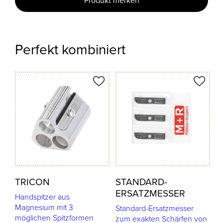
Produkt merken
Perfekt kombiniert
odukt merken
Produkt merken
TRICON
STANDARD-
ERSATZMESSER
Handspitzer aus
Magnesium mit 3
Standard-Ersatzmesser
möglichen Spitzformen
zum exakten Schärfen von