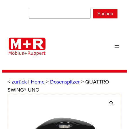
Zum
Inhalt
Suchen
springen
<
zurück
|
Home
>
Dosenspitzer
> QUATTRO
SWING® UNO