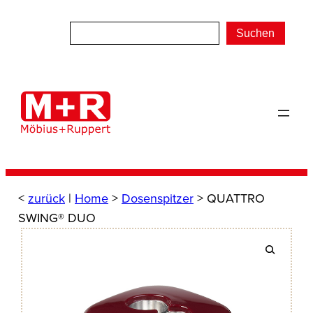
Zum
Inhalt
Suchen
springen
<
zurück
|
Home
>
Dosenspitzer
> QUATTRO
SWING® DUO