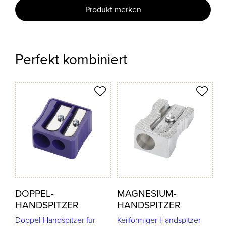
Produkt merken
Perfekt kombiniert
odukt merken
Produkt merken
DOPPEL-
MAGNESIUM-
HANDSPITZER
HANDSPITZER
Doppel-Handspitzer für
Keilförmiger Handspitzer