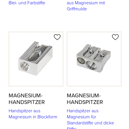
Blei- und Farbstifte
aus Magnesium mit
Griffmulde
odukt merken
Produkt merken
MAGNESIUM-
MAGNESIUM-
HANDSPITZER
HANDSPITZER
Handspitzer aus
Handspitzer aus
Magnesium in Blockform
Magnesium für
Standardstifte und dicke
Stifte