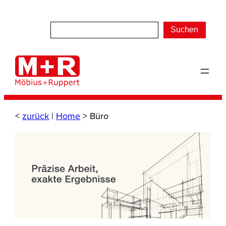
Zum
Inhalt
Suchen
springen
<
zurück
|
Home
>
Büro