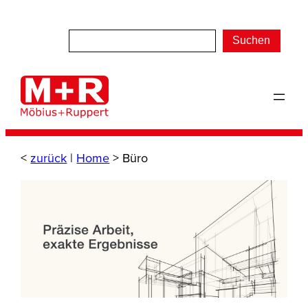
Zum
Inhalt
Suchen
springen
<
zurück
|
Home
>
Büro