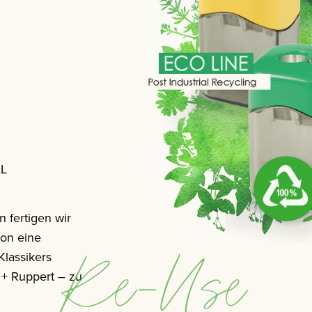
AL
 fertigen wir
ion eine
Re-Use
Klassikers
+ Ruppert – zu