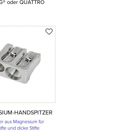
ING® oder QUATTRO
 merken
IUM-HANDSPITZER
er aus Magnesium für
ifte und dicke Stifte