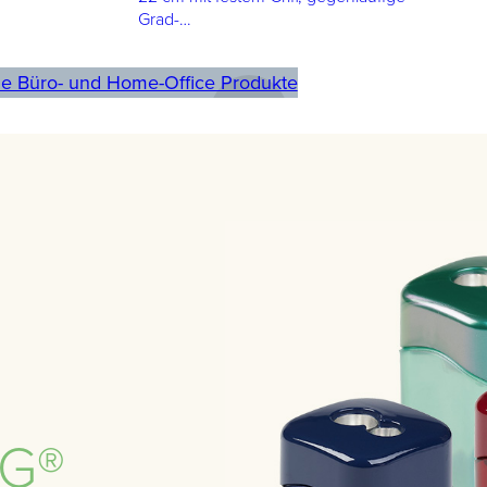
Grad-…
le Büro- und Home-Office Produkte
G®