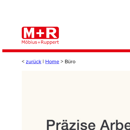
Zum
Inhalt
springen
<
zurück
|
Home
>
Büro