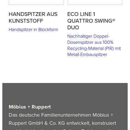
HANDSPITZER AUS
ECO LINE 1
KUNSTSTOFF
QUATTRO SWING®
DUO
Handspitzer in Blockform
Nachhaltiger Doppel-
Dosenspitzer aus 100%
Recycling-Material (PIR) mit
Metall-Einbauspitzer
Möbius + Ruppert
Das deutsche Familienunternehmen Möbius +
Ruppert GmbH & Co. KG entwickelt, konstruiert