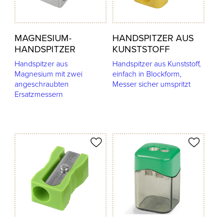
MAGNESIUM-
HANDSPITZER AUS
HANDSPITZER
KUNSTSTOFF
Handspitzer aus
Handspitzer aus Kunststoff,
Magnesium mit zwei
einfach in Blockform,
angeschraubten
Messer sicher umspritzt
Ersatzmessern
odukt merken
Produkt merken