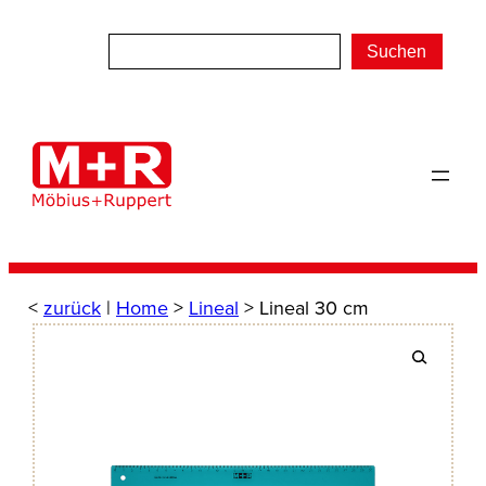
Zum
Inhalt
Suchen
springen
<
zurück
|
Home
>
Lineal
> Lineal 30 cm