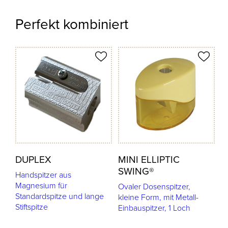
Perfekt kombiniert
odukt merken
Produkt merken
DUPLEX
MINI ELLIPTIC
SWING®
Handspitzer aus
Magnesium für
Ovaler Dosenspitzer,
Standardspitze und lange
kleine Form, mit Metall-
Stiftspitze
Einbauspitzer, 1 Loch