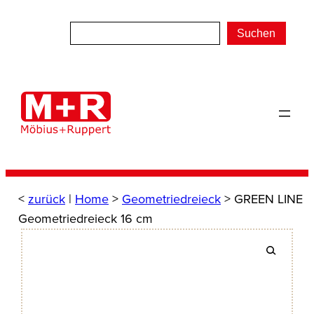
Zum
Inhalt
Suchen
springen
<
zurück
|
Home
>
Geometriedreieck
> GREEN LINE
Geometriedreieck 16 cm