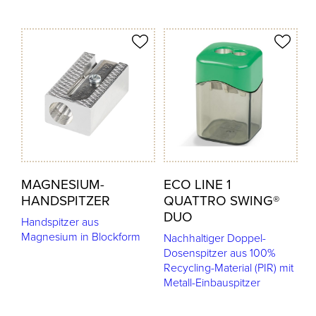
odukt merken
Produkt merken
MAGNESIUM-
ECO LINE 1
HANDSPITZER
QUATTRO SWING®
DUO
Handspitzer aus
Magnesium in Blockform
Nachhaltiger Doppel-
Dosenspitzer aus 100%
Recycling-Material (PIR) mit
Metall-Einbauspitzer