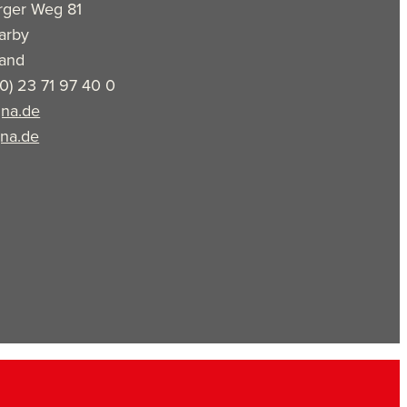
rger Weg 81
arby
land
(0) 23 71 97 40 0
na.de
na.de