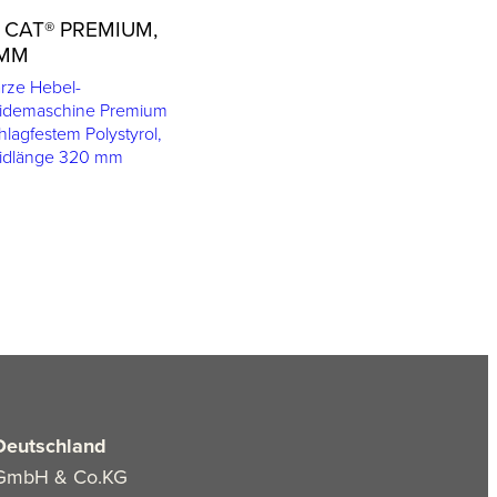
 CAT® PREMIUM,
 MM
rze Hebel-
idemaschine Premium
hlagfestem Polystyrol,
idlänge 320 mm
Deutschland
GmbH & Co.KG