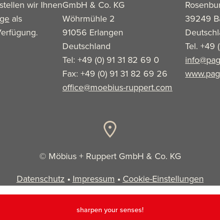
stellen wir Ihnen
GmbH & Co. KG
Rosenbu
age
als
Wöhrmühle 2
39249 B
erfügung.
91056 Erlangen
Deutsch
Deutschland
Tel. +49 
Tel: +49 (0) 91 31 82 69 0
info@pag
Fax: +49 (0) 91 31 82 69 26
www.pag
office@moebius-ruppert.com
© Möbius + Ruppert GmbH & Co. KG
Datenschutz
•
Impressum
•
Cookie-Einstellungen
sharpen your senses!