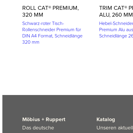
ROLL CAT® PREMIUM,
TRIM CAT® 
320 MM
ALU, 260 MM
Schwarz-roter Tisch-
Hebel-Schneide
Rollenschneider Premium für
Premium Alu aus
DIN A4 Format, Schneidlänge
Schneidlänge 
320 mm
Möbius + Ruppert
Katalog
Das deutsche
Unseren aktuel