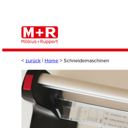
Zum
Inhalt
springen
<
zurück
|
Home
>
Schneidemaschinen