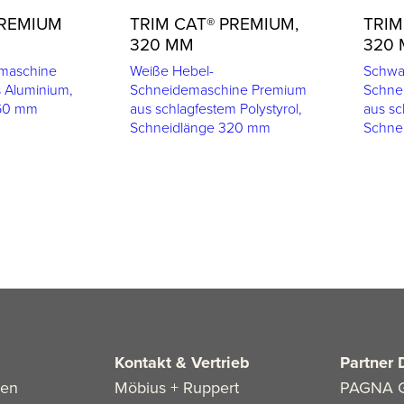
PREMIUM
TRIM CAT® PREMIUM,
TRIM
320 MM
320
maschine
Weiße Hebel-
Schwa
 Aluminium,
Schneidemaschine Premium
Schne
260 mm
aus schlagfestem Polystyrol,
aus sc
Schneidlänge 320 mm
Schne
Kontakt & Vertrieb
Partner 
len
Möbius + Ruppert
PAGNA 