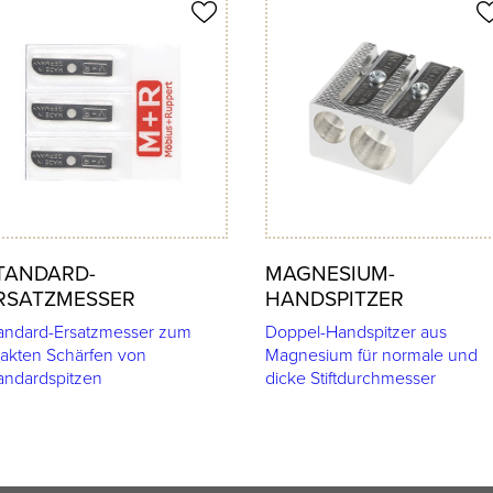
ukt merken
Produkt merken
TANDARD-
MAGNESIUM-
RSATZMESSER
HANDSPITZER
andard-Ersatzmesser zum
Doppel-Handspitzer aus
akten Schärfen von
Magnesium für normale und
andardspitzen
dicke Stiftdurchmesser