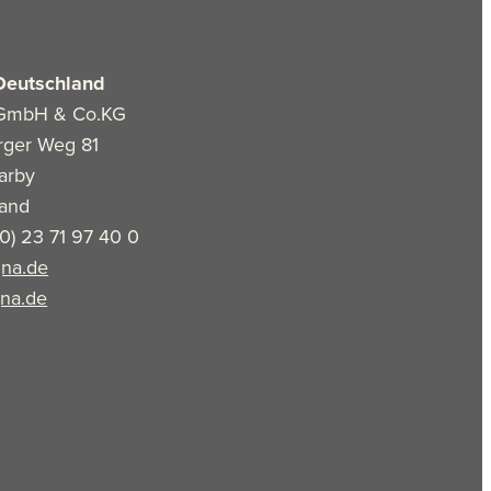
Deutschland
GmbH & Co.KG
rger Weg 81
arby
land
(0) 23 71 97 40 0
na.de
na.de