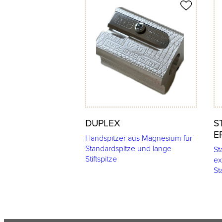
Produkt merken
Prod
DUPLEX
S
E
Handspitzer aus Magnesium für
Standardspitze und lange
St
Stiftspitze
ex
St