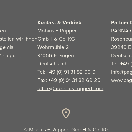
Kontakt & Vertrieb
Partner 
len
Möbius + Ruppert
PAGNA 
stellen wir Ihnen
GmbH & Co. KG
Rosenbu
age
als
Wöhrmühle 2
39249 B
erfügung.
91056 Erlangen
Deutsch
Deutschland
Tel. +49 
Tel: +49 (0) 91 31 82 69 0
info@pag
Fax: +49 (0) 91 31 82 69 26
www.pag
office@moebius-ruppert.com
© Möbius + Ruppert GmbH & Co. KG