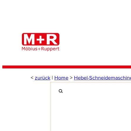
Zum
Inhalt
springen
<
zurück
|
Home
>
Hebel-Schneidemaschin