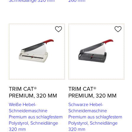
Schneidlänge 320 mm
260 mm
odukt merken
Produkt merken
TRIM CAT®
TRIM CAT®
PREMIUM, 320 MM
PREMIUM, 320 MM
Weiße Hebel-
Schwarze Hebel-
Schneidemaschine
Schneidemaschine
Premium aus schlagfestem
Premium aus schlagfestem
Polystyrol, Schneidlänge
Polystyrol, Schneidlänge
320 mm
320 mm