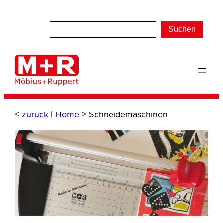
Zum
Inhalt
Suchen
springen
<
zurück
|
Home
>
Schneidemaschinen