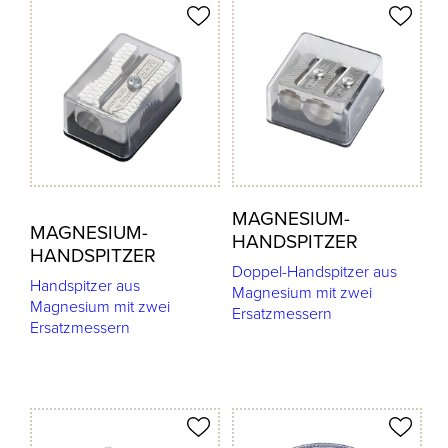
odukt merken
Produkt merken
MAGNESIUM-
MAGNESIUM-
HANDSPITZER
HANDSPITZER
Doppel-Handspitzer aus
Handspitzer aus
Magnesium mit zwei
Magnesium mit zwei
Ersatzmessern
Ersatzmessern
odukt merken
Produkt merken