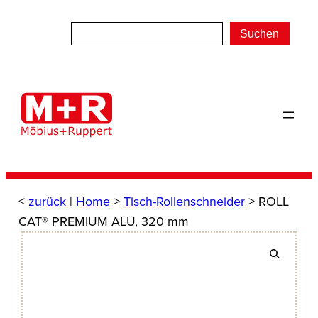
Zum
Inhalt
Suchen
springen
<
zurück
|
Home
>
Tisch-Rollenschneider
> ROLL
CAT® PREMIUM ALU, 320 mm