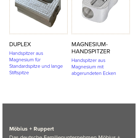
DUPLEX
MAGNESIUM-
HANDSPITZER
Handspitzer aus
Magnesium für
Handspitzer aus
Standardspitze und lange
Magnesium mit
Stiftspitze
abgerundeten Ecken
Möbius + Ruppert
Das deutsche Familienunternehmen Möbius +