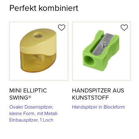
Perfekt kombiniert
odukt merken
Produkt merken
MINI ELLIPTIC
HANDSPITZER AUS
SWING®
KUNSTSTOFF
Ovaler Dosenspitzer,
Handspitzer in Blockform
kleine Form, mit Metall-
Einbauspitzer, 1 Loch