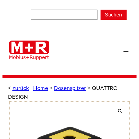
Zum
Inhalt
Suchen
springen
<
zurück
|
Home
>
Dosenspitzer
> QUATTRO
DESIGN