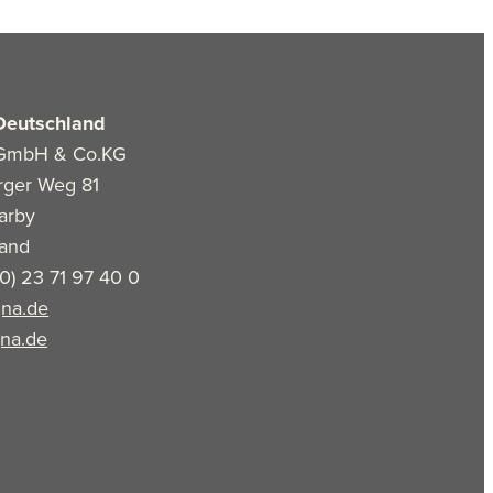
Deutschland
GmbH & Co.KG
rger Weg 81
arby
land
(0) 23 71 97 40 0
na.de
na.de