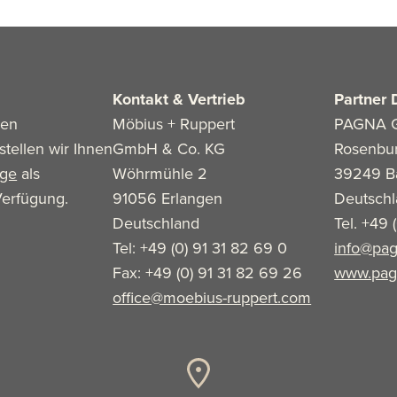
Kontakt & Vertrieb
Partner 
len
Möbius + Ruppert
PAGNA 
stellen wir Ihnen
GmbH & Co. KG
Rosenbu
age
als
Wöhrmühle 2
39249 B
erfügung.
91056 Erlangen
Deutsch
Deutschland
Tel. +49 
Tel: +49 (0) 91 31 82 69 0
info@pag
Fax: +49 (0) 91 31 82 69 26
www.pag
office@moebius-ruppert.com