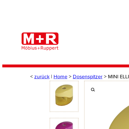
Zum
Inhalt
springen
<
zurück
|
Home
>
Dosenspitzer
> MINI ELL