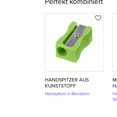
Perfekt kombiniert
Produkt merken
Prod
HANDSPITZER AUS
M
KUNSTSTOFF
H
Handspitzer in Blockform
Ha
St