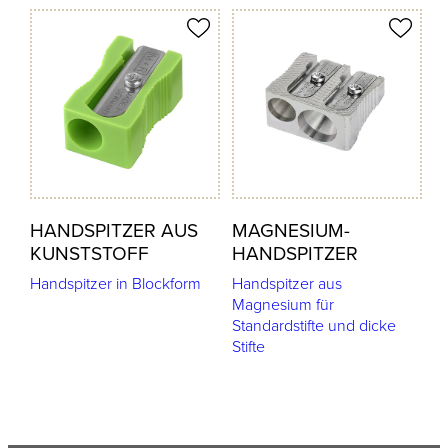
odukt merken
Produkt merken
HANDSPITZER AUS
MAGNESIUM-
KUNSTSTOFF
HANDSPITZER
Handspitzer in Blockform
Handspitzer aus
Magnesium für
Standardstifte und dicke
Stifte