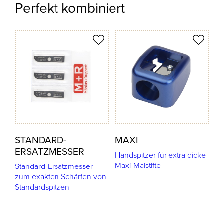
Perfekt kombiniert
odukt merken
Produkt merken
STANDARD-
MAXI
ERSATZMESSER
Handspitzer für extra dicke
Maxi-Malstifte
Standard-Ersatzmesser
zum exakten Schärfen von
Standardspitzen