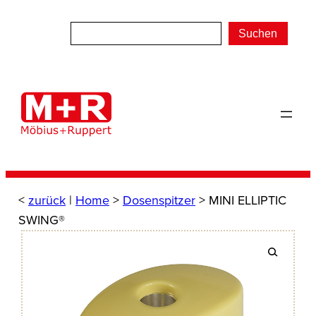
Zum
Inhalt
Suchen
springen
<
zurück
|
Home
>
Dosenspitzer
> MINI ELLIPTIC
SWING®