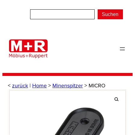
Zum
Inhalt
Suchen
springen
<
zurück
|
Home
>
Minenspitzer
> MICRO