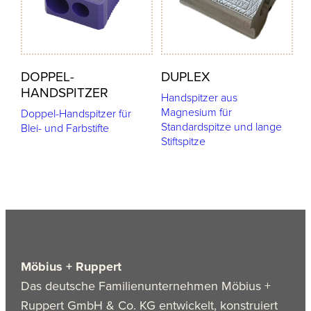
DOPPEL-
DUPLEX
HANDSPITZER
Handspitzer aus
Magnesium für
Doppel-Handspitzer für
Standardspitze und lange
Blei- und Farbstifte
Stiftspitze
Möbius + Ruppert
Das deutsche Familienunternehmen Möbius +
Ruppert GmbH & Co. KG entwickelt, konstruiert