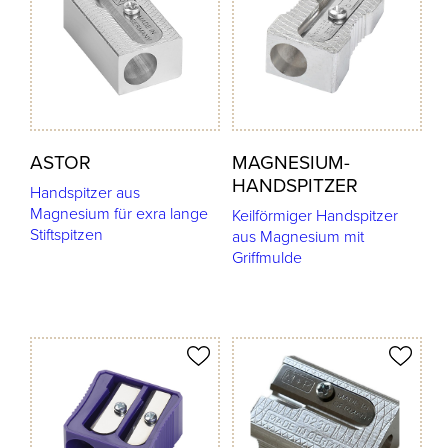
ASTOR
MAGNESIUM-
HANDSPITZER
Handspitzer aus
Magnesium für exra lange
Keilförmiger Handspitzer
Stiftspitzen
aus Magnesium mit
Griffmulde
odukt merken
Produkt merken