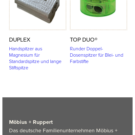
DUPLEX
TOP DUO®
Handspitzer aus
Runder Doppel-
Magnesium für
Dosenspitzer für Blei- und
Standardspitze und lange
Farbstifte
Stiftspitze
Möbius + Ruppert
Das deutsche Familienunternehmen Möbius +