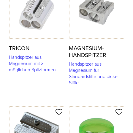
TRICON
MAGNESIUM-
HANDSPITZER
Handspitzer aus
Magnesium mit 3
Handspitzer aus
möglichen Spitzformen
Magnesium für
Standardstifte und dicke
Stifte
odukt merken
Produkt merken