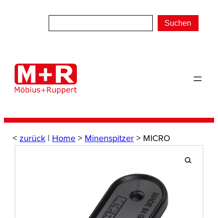
Zum
Inhalt
Suchen
springen
<
zurück
|
Home
>
Minenspitzer
> MICRO