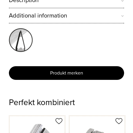
Description
Additional information
Produkt merken
Perfekt kombiniert
odukt merken
Produkt merken