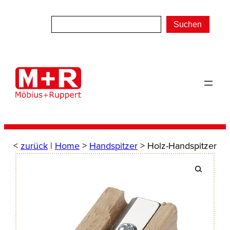
Zum
Inhalt
Suchen
springen
<
zurück
|
Home
>
Handspitzer
> Holz-Handspitzer