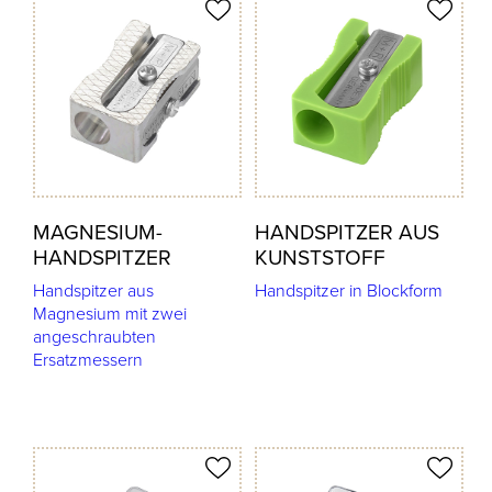
odukt merken
Produkt merken
MAGNESIUM-
HANDSPITZER AUS
HANDSPITZER
KUNSTSTOFF
Handspitzer aus
Handspitzer in Blockform
Magnesium mit zwei
angeschraubten
Ersatzmessern
odukt merken
Produkt merken