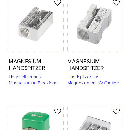
odukt merken
Produkt merken
MAGNESIUM-
MAGNESIUM-
HANDSPITZER
HANDSPITZER
Handspitzer aus
Handspitzer aus
Magnesium in Blockform
Magnesium mit Griffmulde
odukt merken
Produkt merken