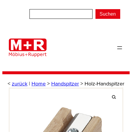
Zum
Inhalt
Suchen
springen
<
zurück
|
Home
>
Handspitzer
> Holz-Handspitzer