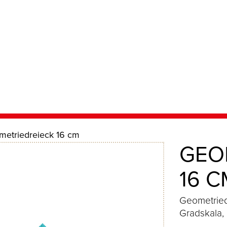
etriedreieck 16 cm
GEO
16 C
Geometried
Gradskala,