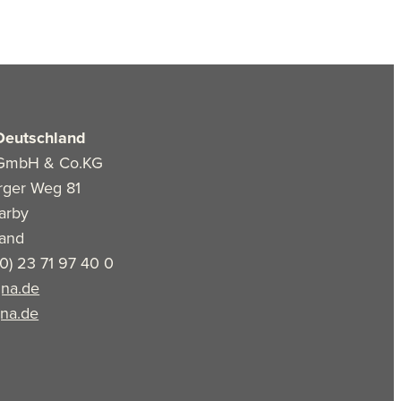
Deutschland
GmbH & Co.KG
rger Weg 81
arby
land
(0) 23 71 97 40 0
na.de
na.de