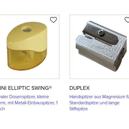
ukt merken
Produkt merken
INI ELLIPTIC SWING®
DUPLEX
aler Dosenspitzer, kleine
Handspitzer aus Magnesium f
rm, mit Metall-Einbauspitzer, 1
Standardspitze und lange
ch
Stiftspitze