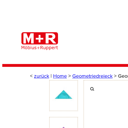
Zum
Inhalt
springen
<
zurück
|
Home
>
Geometriedreieck
> Geom