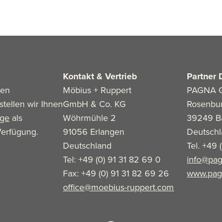
Kontakt & Vertrieb
Partner 
len
Möbius + Ruppert
PAGNA 
stellen wir Ihnen
GmbH & Co. KG
Rosenbu
age
als
Wöhrmühle 2
39249 B
erfügung.
91056 Erlangen
Deutsch
Deutschland
Tel. +49 
Tel: +49 (0) 91 31 82 69 0
info@pag
Fax: +49 (0) 91 31 82 69 26
www.pag
office@moebius-ruppert.com