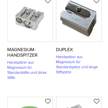
odukt merken
Produkt merken
MAGNESIUM-
DUPLEX
HANDSPITZER
Handspitzer aus
Magnesium für
Handspitzer aus
Standardspitze und lange
Magnesium für
Stiftspitze
Standardstifte und dicke
Stifte
odukt merken
Produkt merken