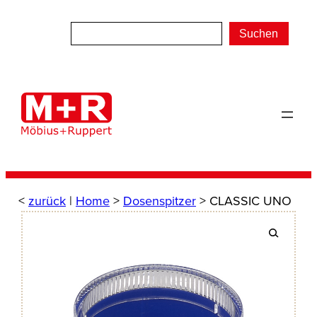
Zum
Inhalt
Suchen
springen
<
zurück
|
Home
>
Dosenspitzer
> CLASSIC UNO