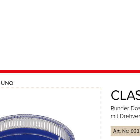
C UNO
CLA
Runder Dose
mit Drehve
Art. Nr.:
033