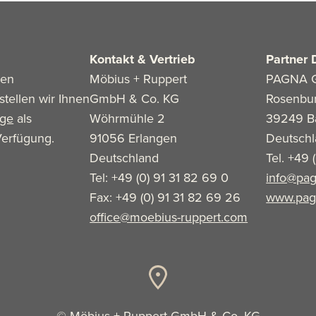
Kontakt & Vertrieb
Partner 
len
Möbius + Ruppert
PAGNA 
stellen wir Ihnen
GmbH & Co. KG
Rosenbu
age
als
Wöhrmühle 2
39249 B
erfügung.
91056 Erlangen
Deutsch
Deutschland
Tel. +49 
Tel: +49 (0) 91 31 82 69 0
info@pag
Fax: +49 (0) 91 31 82 69 26
www.pag
office@moebius-ruppert.com
© Möbius + Ruppert GmbH & Co. KG