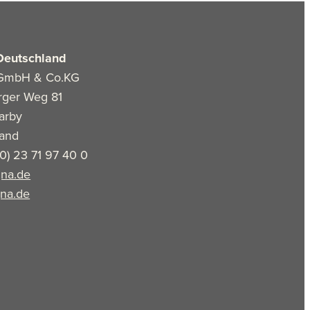
Deutschland
GmbH & Co.KG
rger Weg 81
arby
land
(0) 23 71 97 40 0
na.de
na.de