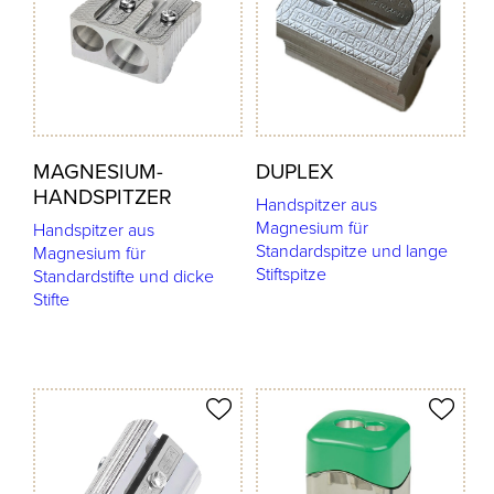
MAGNESIUM-
DUPLEX
HANDSPITZER
Handspitzer aus
Magnesium für
Handspitzer aus
Standardspitze und lange
Magnesium für
Stiftspitze
Standardstifte und dicke
Stifte
odukt merken
Produkt merken