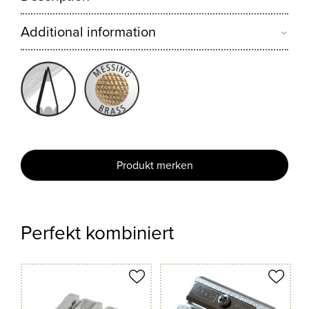
Additional information
Produkt merken
Perfekt kombiniert
odukt merken
Produkt merken