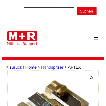
Zum
Inhalt
Suchen
springen
<
zurück
|
Home
>
Handspitzer
> ARTEX