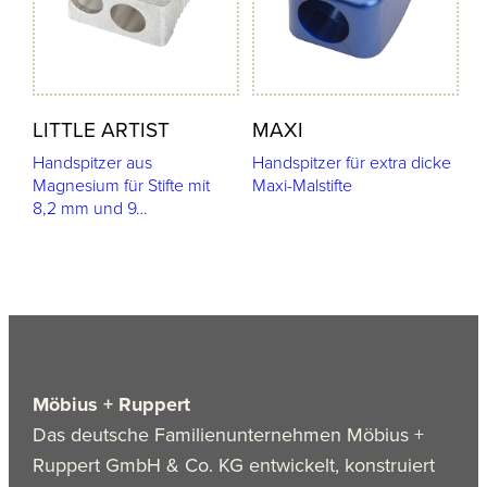
LITTLE ARTIST
MAXI
Handspitzer aus
Handspitzer für extra dicke
Magnesium für Stifte mit
Maxi-Malstifte
8,2 mm und 9…
Möbius + Ruppert
Das deutsche Familienunternehmen Möbius +
Ruppert GmbH & Co. KG entwickelt, konstruiert