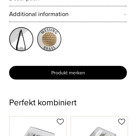
Additional information
Produkt merken
Perfekt kombiniert
odukt merken
Produkt merken