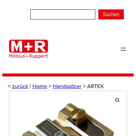
Zum
Inhalt
Suchen
springen
<
zurück
|
Home
>
Handspitzer
> ARTEX