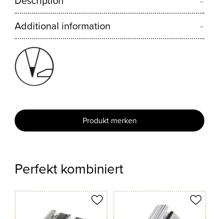
Description
Additional information
Produkt merken
Perfekt kombiniert
odukt merken
Produkt merken