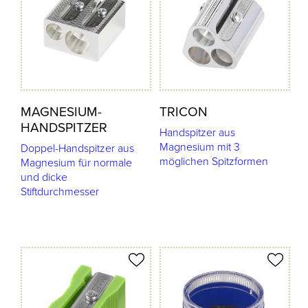
MAGNESIUM-
TRICON
HANDSPITZER
Handspitzer aus
Magnesium mit 3
Doppel-Handspitzer aus
möglichen Spitzformen
Magnesium für normale
und dicke
Stiftdurchmesser
odukt merken
Produkt merken