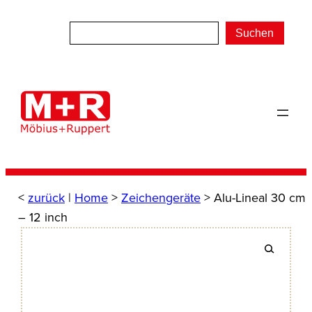
Zum
Inhalt
Suchen
springen
<
zurück
|
Home
>
Zeichengeräte
> Alu-Lineal 30 cm
– 12 inch