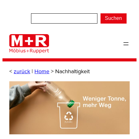
Zum
Inhalt
Suchen
springen
<
zurück
|
Home
>
Nachhaltigkeit