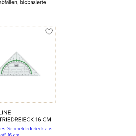
bfällen, biobasierte
 merken
LINE
RIEDREIECK 16 CM
ges Geometriedreieck aus
off, 16 cm