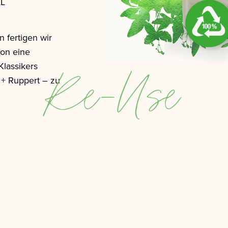
AL
 fertigen wir
ion eine
Re-Use
Klassikers
+ Ruppert – zu