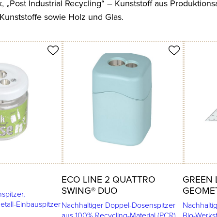
, „Post Industrial Recycling“ – Kunststoff aus Produktionsa
Kunststoffe sowie Holz und Glas.
Produkt merken
Produkt
ECO LINE 2 QUATTRO
GREEN 
SWING® DUO
GEOMET
spitzer,
etall-Einbauspitzer
Nachhaltiger Doppel-Dosenspitzer
Nachhalti
aus 100% Recycling-Material (PCR)
Bio-Werkst