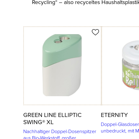
Recycling“ – also recyceltes Haushaltsplastik
Produkt merken
Produkt merken
GREEN LINE ELLIPTIC
ETERNITY
SWING® XL
Doppel-Glasdosen
unbedruckt, mit M
Nachhaltiger Doppel-Dosenspitzer
aus Bio-Werkstoff, großer