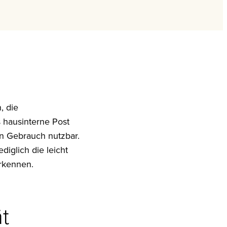
, die
s hausinterne Post
en Gebrauch nutzbar.
iglich die leicht
erkennen.
t