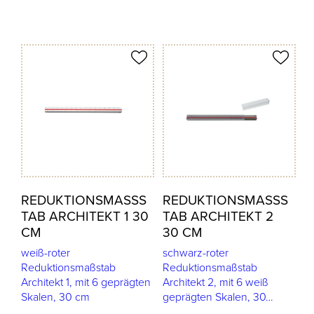
odukt merken
Produkt merken
REDUKTIONSMASSST
REDUKTIONSMASSST
AB ARCHITEKT 1 30 C
AB ARCHITEKT 2 3
M
0 CM
weiß-roter
schwarz-roter
Reduktionsmaßstab
Reduktionsmaßstab
Architekt 1, mit 6 geprägten
Architekt 2, mit 6 weiß
Skalen, 30 cm
geprägten Skalen, 30…