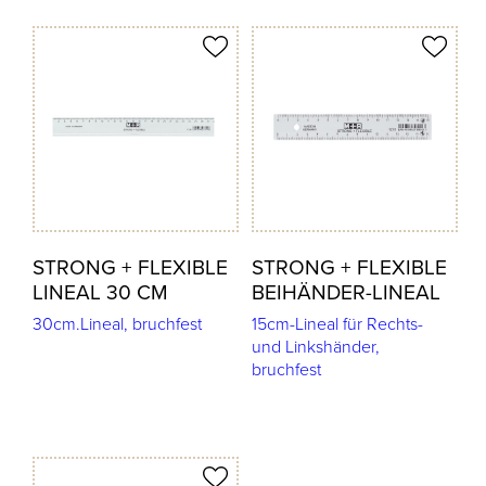
odukt merken
Produkt merken
STRONG + FLEXIBLE
STRONG + FLEXIBLE
LINEAL 30 CM
BEIHÄNDER-LINEAL
30cm.Lineal, bruchfest
15cm-Lineal für Rechts-
und Linkshänder,
bruchfest
odukt merken