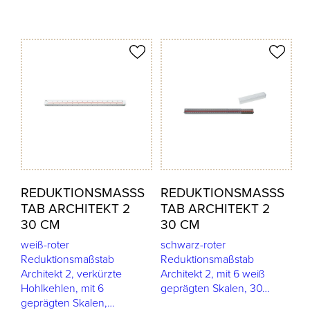
odukt merken
Produkt merken
REDUKTIONSMASSST
REDUKTIONSMASSST
AB ARCHITEKT 2 3
AB ARCHITEKT 2 3
0 CM
0 CM
weiß-roter
schwarz-roter
Reduktionsmaßstab
Reduktionsmaßstab
Architekt 2, verkürzte
Architekt 2, mit 6 weiß
Hohlkehlen, mit 6
geprägten Skalen, 30…
geprägten Skalen,…