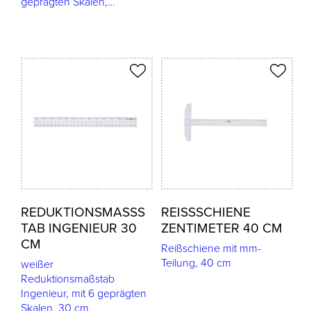
geprägten Skalen,…
odukt merken
Produkt merken
REDUKTIONSMASSST
REISSSCHIENE Z
AB INGENIEUR 30 C
ENTIMETER 40 CM
M
Reißschiene mit mm-
Teilung, 40 cm
weißer
Reduktionsmaßstab
Ingenieur, mit 6 geprägten
Skalen, 30 cm