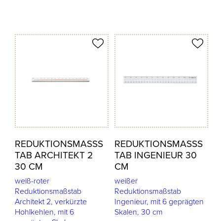
odukt merken
Produkt merken
REDUKTIONSMASSST
REDUKTIONSMASSST
AB ARCHITEKT 2 3
AB INGENIEUR 30 C
0 CM
M
weiß-roter
weißer
Reduktionsmaßstab
Reduktionsmaßstab
Architekt 2, verkürzte
Ingenieur, mit 6 geprägten
Hohlkehlen, mit 6
Skalen, 30 cm