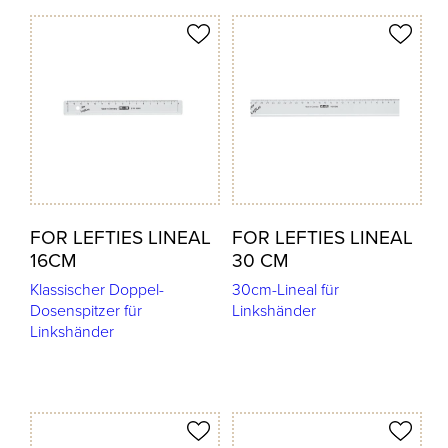
odukt merken
Produkt merken
FOR LEFTIES LINEAL
FOR LEFTIES LINEAL
16CM
30 CM
Klassischer Doppel-
30cm-Lineal für
Dosenspitzer für
Linkshänder
Linkshänder
odukt merken
Produkt merken