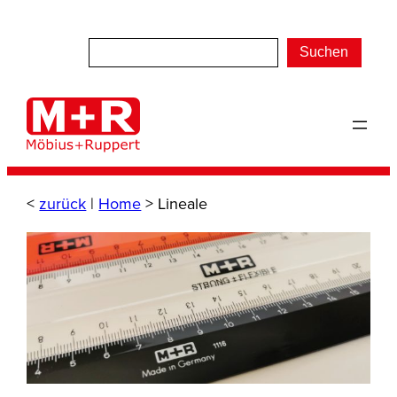
Zum
Inhalt
Suchen
springen
<
zurück
|
Home
>
Lineale