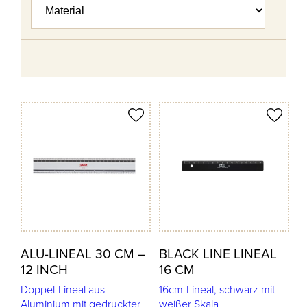
odukt merken
Produkt merken
ALU-LINEAL 30 CM –
BLACK LINE LINEAL
12 INCH
16 CM
Doppel-Lineal aus
16cm-Lineal, schwarz mit
Aluminium mit gedruckter
weißer Skala