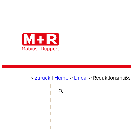
Zum
Inhalt
springen
<
zurück
|
Home
>
Lineal
> Reduktionsmaßs