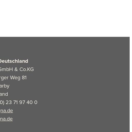
Deutschland
GmbH & Co.KG
rger Weg 81
arby
land
(0) 23 71 97 40 0
na.de
na.de