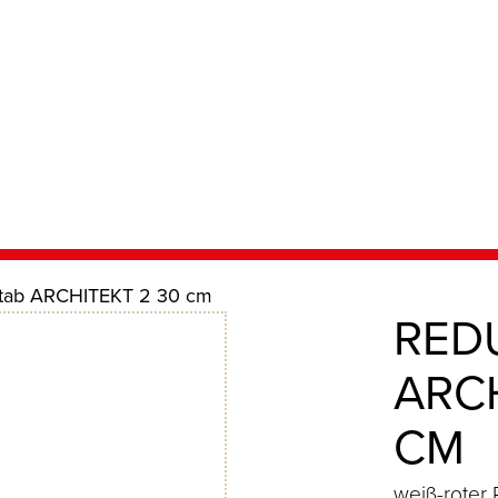
tab ARCHITEKT 2 30 cm
RED
RCHI
M
weiß-roter 