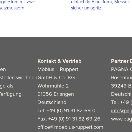
gnesium mit zwei
einfach in Blockform, Messer
satzmessern
sicher umspritzt
Kontakt & Vertrieb
Partner 
len
Möbius + Ruppert
PAGNA 
stellen wir Ihnen
GmbH & Co. KG
Rosenbu
age
als
Wöhrmühle 2
39249 B
erfügung.
91056 Erlangen
Deutsch
Deutschland
Tel. +49 
Tel: +49 (0) 91 31 82 69 0
info@pag
Fax: +49 (0) 91 31 82 69 26
www.pag
office@moebius-ruppert.com