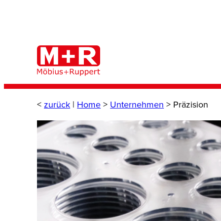
Zum
Inhalt
springen
<
zurück
|
Home
>
Unternehmen
>
Präzision