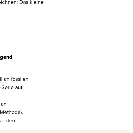
eichnen: Das kleine
egend
 an fossilen
-Serie auf
 an
-Methode),
werden.