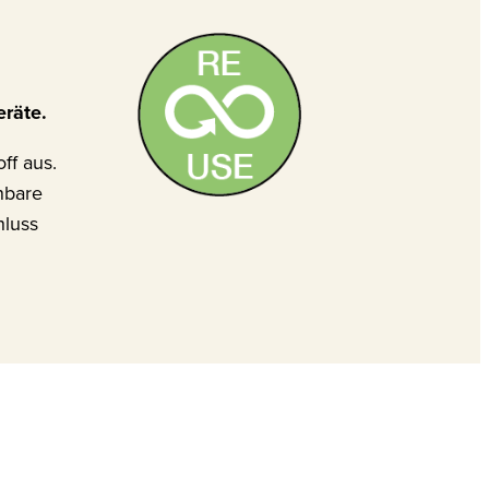
eräte.
ff aus.
nbare
hluss