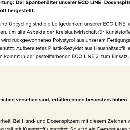
tung: Der Spanbehälter unserer ECO-LINE- Dosenspitz
ff hergestellt.
nd Upcycling sind die Leitgedanken unserer ECO LINE, di
en, um alle Aspekte der Kreislaufwirtschaft für Kunststoff
o wird rückgewonnenes Polystyrol aus unserem Fertigungs
enutzt. Aufbereitetes Plastik-Rezyklat aus Haushaltsabfäl
len kommt in der pastellfarbenen ECO LINE 2 zum Einsatz.
Zeichen versehen sind, erfüllen einen besonders hohen
herheit: Bei Hand- und Dosenspitzern mit diesem Zeichen 
g voll mit Kunststoff umspritzt. So wird ein Demontieren 