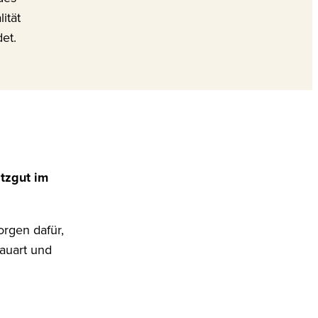
ität
et.
itzgut im
rgen dafür,
Bauart und