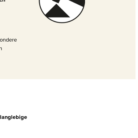
sondere
n
 langlebige