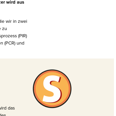
er wird aus
e wir in zwei
e zu
prozess (PIR)
len (PCR) und
wird das
des